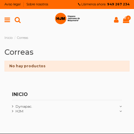
Aviso legal
Sobre nosotros
Llámenos ahora:
949 267 234
0
Inicio
Correas
Correas
No hay productos
INICIO
Dynapac.
HJM