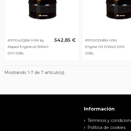
542,85 €
IPP1042QBA HJM by
IPP1002MBA HJM
Repsol Engine oil 15W40
Engine Oil 10W40 DH2
DH1 208L
208L
Mostrando 1-7 de 7 artículo(s)
Información
Términos y condicion
Política de cookies