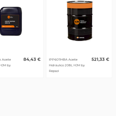
84,43 €
521,33 €
 Aceite
IPP6011HBA Aceite
HJM by
Hidráulico 208L HJM by
Repsol