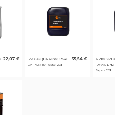
22,07 €
55,54 €
0
IPP1042QDA Aceite 15W40
IPP1002MDA
DH1 HJM by Repsol 20l
10W40 DH2 
Repsol 20l