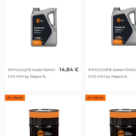
14,84 €
IPP1042QFB Aceite 15W40
IPP1002MFB Aceite 10W4
DH1 HJM by Repsol 5L
DH2 HJM by Repsol 5L
¡En oferta!
¡En oferta!