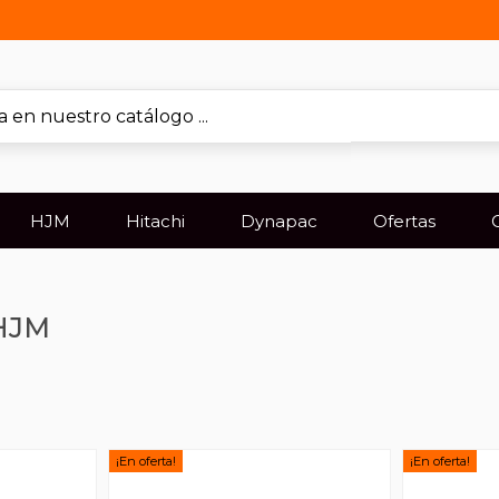
HJM
Hitachi
Dynapac
Ofertas
 HJM
¡En oferta!
¡En oferta!