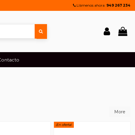
Llámenos ahora:
949 267 234
Contacto
More
¡En oferta!