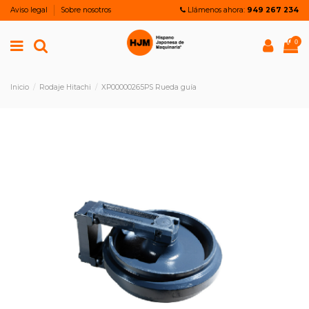
Aviso legal
Sobre nosotros
Llámenos ahora:
949 267 234
0
Inicio
Rodaje Hitachi
XP00000265PS Rueda guía